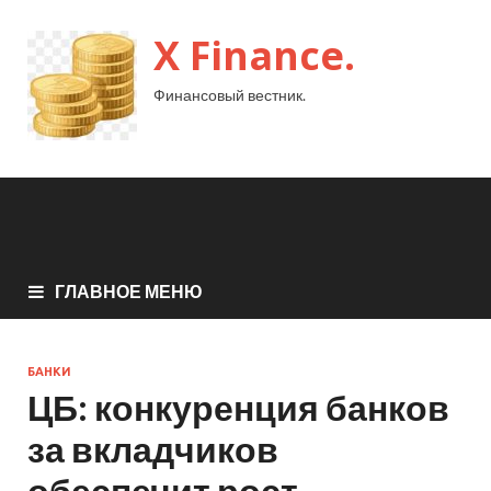
X Finance.
Финансовый вестник.
ГЛАВНОЕ МЕНЮ
БАНКИ
ЦБ: конкуренция банков
за вкладчиков
обеспечит рост