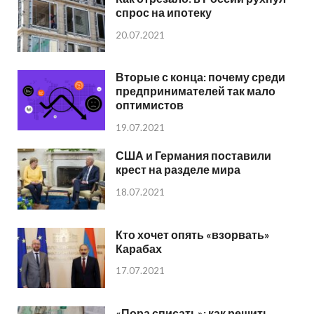
спрос на ипотеку
20.07.2021
Вторые с конца: почему среди
предпринимателей так мало
оптимистов
19.07.2021
США и Германия поставили
крест на разделе мира
18.07.2021
Кто хочет опять «взорвать»
Карабах
17.07.2021
«Пора списать»: как решить