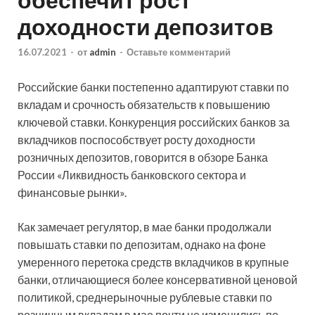
доходности депозитов
16.07.2021
-
от
admin
-
Оставьте комментарий
Российские банки постепенно адаптируют ставки по
вкладам и срочность обязательств к повышению
ключевой ставки. Конкуренция российских банков за
вкладчиков поспособствует росту доходности
розничных депозитов, говорится в обзоре Банка
России «Ликвидность банковского
сектора и
финансовые рынки».
Как замечает регулятор, в мае банки продолжали
повышать ставки по депозитам, однако на фоне
умеренного перетока средств вкладчиков в крупные
банки, отличающиеся более консервативной ценовой
политикой, среднерыночные рублевые ставки по
розничным вкладам в мае почти не изменились по