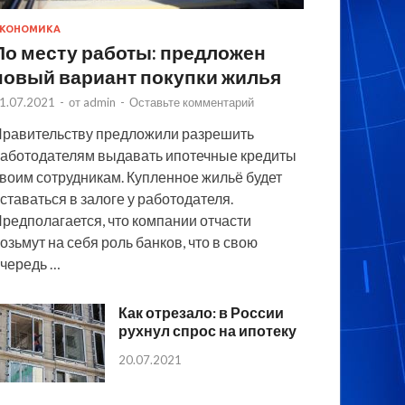
КОНОМИКА
По месту работы: предложен
новый вариант покупки жилья
1.07.2021
-
от
admin
-
Оставьте комментарий
равительству предложили разрешить
аботодателям выдавать ипотечные кредиты
воим сотрудникам. Купленное жильё будет
ставаться в залоге у работодателя.
редполагается, что компании отчасти
озьмут на себя роль банков, что в свою
чередь …
Как отрезало: в России
рухнул спрос на ипотеку
20.07.2021