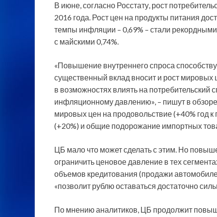
В июне, согласно Росстату, рост потребитель
2016 года. Рост цен на продукты питания дос
темпы инфляции – 0,69% – стали рекордными 
с майскими 0,74%.
«Повышение внутреннего спроса способствуе
существенный вклад вносит и рост мировых 
в возможностях влиять на потребительский с
инфляционному давлению», – пишут в обзоре
мировых цен на продовольствие (+40% год к 
(+20%) и общие подорожание импортных това
ЦБ мало что может сделать с этим. Но повы
ограничить ценовое давление в тех сегмента
объемов кредитования (продажи автомобилей
«позволит рублю оставаться достаточно силь
По мнению аналитиков, ЦБ продолжит повыша