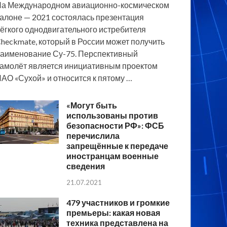
а Международном авиационно-космическом
алоне — 2021 состоялась презентация
ёгкого однодвигательного истребителя
heckmate, который в России может получить
аименование Су-75. Перспективный
амолёт является инициативным проектом
АО «Сухой» и относится к пятому …
«Могут быть
использованы против
безопасности РФ»: ФСБ
перечислила
запрещённые к передаче
иностранцам военные
сведения
21.07.2021
479 участников и громкие
премьеры: какая новая
техника представлена на