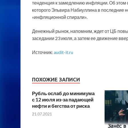
тенденция к замедлению инфляции. Об этом с
которого Эльвира Набиуллина в последние н
«инфляционной спирали».
Денежный рынок, напомним, ждет от ЦБ повы
заседании 23 июля, а затем ее движение ввер
Источник:
audit-it.ru
ПОХОЖИЕ ЗАПИСИ
Рубль ослаб до минимума
с 12 июля из-за падающей
нефти и бегства от риска
21.07.2021