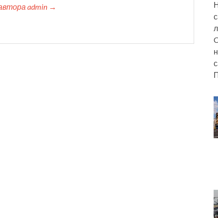
Н
автора admin →
с
л
C
н
с
П