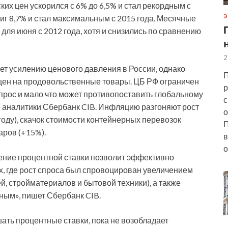
ских цен ускорился с 6% до 6,5% и стал рекордным с
тиг 8,7% и стал максимальным с 2015 года. Месячные
Э
для июня с 2012 года, хотя и снизились по сравнению
2
т усилению ценового давления в России, однако
П
цен на продовольственные товары. ЦБ РФ ограничен
р
прос и мало что может противопоставить глобальному
с
 аналитики Сбербанк CIB. Инфляцию разгоняют рост
о
году), скачок стоимости контейнерных перевозок
П
ров (+15%).
в
о
шение процентной ставки позволит эффективно
х, где рост спроса был спровоцирован увеличением
, стройматериалов и бытовой техники), а также
ным», пишет Сбербанк CIB.
ть процентные ставки, пока не возобладает