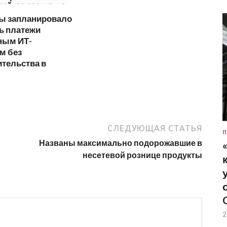
 запланировало
ь платежи
ным ИТ-
м без
тельства в
СЛЕДУЮЩАЯ СТАТЬЯ
П
Названы максимально подорожавшие в
несетевой рознице продукты
2