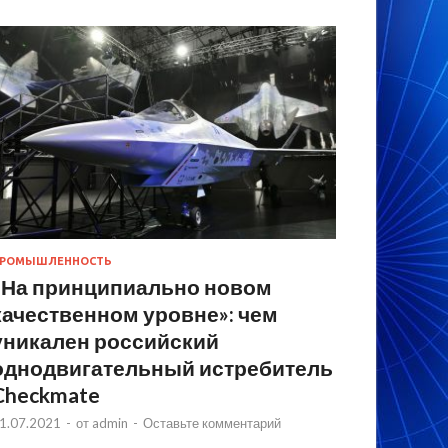
РОМЫШЛЕННОСТЬ
«На принципиально новом
качественном уровне»: чем
уникален российский
однодвигательный истребитель
Checkmate
1.07.2021
-
от
admin
-
Оставьте комментарий