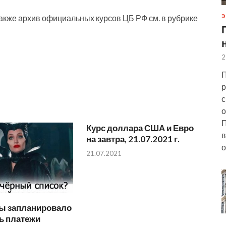
акже архив официальных курсов ЦБ РФ см. в рубрике
Э
2
П
р
с
о
П
Курс доллара США и Евро
в
на завтра, 21.07.2021 г.
о
21.07.2021
 запланировало
ь платежи