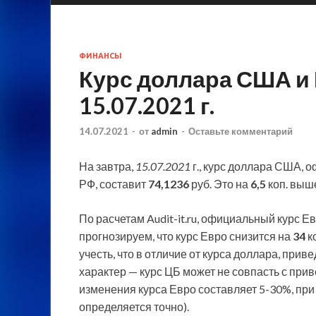
ФИНАНСЫ
Курс доллара США и 
15.07.2021 г.
14.07.2021
-
от
admin
-
Оставьте комментарий
На завтра,
15.07.2021
г., курс доллара США,
РФ, составит
74,1236
руб. Это на
6,5
коп. выше
По расчетам Audit-it.ru, официальный курс Е
прогнозируем, что курс
Евро снизится на
34
к
учесть, что в отличие от курса доллара, пр
характер — курс ЦБ может не совпасть с при
изменения курса Евро составляет 5-30%, при
определяется точно).