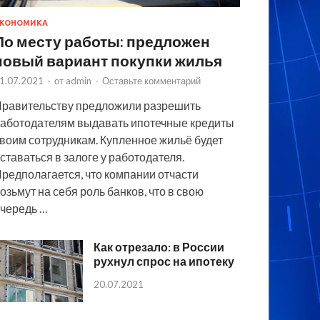
КОНОМИКА
По месту работы: предложен
новый вариант покупки жилья
1.07.2021
-
от
admin
-
Оставьте комментарий
равительству предложили разрешить
аботодателям выдавать ипотечные кредиты
воим сотрудникам. Купленное жильё будет
ставаться в залоге у работодателя.
редполагается, что компании отчасти
озьмут на себя роль банков, что в свою
чередь …
Как отрезало: в России
рухнул спрос на ипотеку
20.07.2021