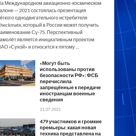
а Международном авиационно-космическом
алоне — 2021 состоялась презентация
ёгкого однодвигательного истребителя
heckmate, который в России может получить
аименование Су-75. Перспективный
амолёт является инициативным проектом
АО «Сухой» и относится к пятому …
«Могут быть
использованы против
безопасности РФ»: ФСБ
перечислила
запрещённые к передаче
иностранцам военные
сведения
21.07.2021
479 участников и громкие
премьеры: какая новая
техника представлена на