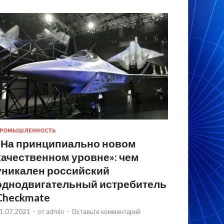
РОМЫШЛЕННОСТЬ
«На принципиально новом
качественном уровне»: чем
уникален российский
однодвигательный истребитель
Checkmate
1.07.2021
-
от
admin
-
Оставьте комментарий