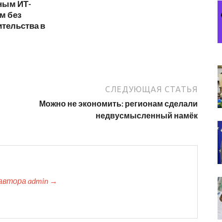
ным ИТ-
м без
тельства в
СЛЕДУЮЩАЯ СТАТЬЯ
Можно не экономить: регионам сделали
недвусмысленный намёк
автора admin →