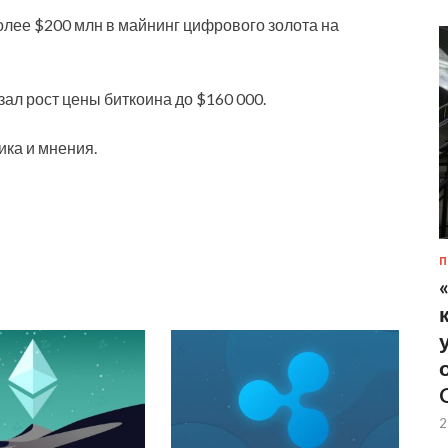
олее $200 млн в майнинг цифрового золота на
ал рост цены биткоина до $160 000.
ка и мнения.
П
2