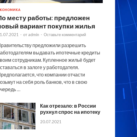
КОНОМИКА
По месту работы: предложен
новый вариант покупки жилья
1.07.2021
-
от
admin
-
Оставьте комментарий
равительству предложили разрешить
аботодателям выдавать ипотечные кредиты
воим сотрудникам. Купленное жильё будет
ставаться в залоге у работодателя.
редполагается, что компании отчасти
озьмут на себя роль банков, что в свою
чередь …
Как отрезало: в России
рухнул спрос на ипотеку
20.07.2021