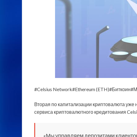
#Celsius Network#Ethereum (ETH)#Биткоин#
Вторая по капитализации криптовалюта уже н
сервиса криптовалютного кредитования Celsi
«Мы управляем депозитами клиентов