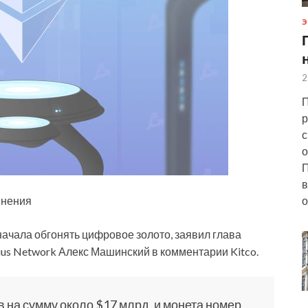
Э
2
П
р
с
о
П
в
Мнения
о
ачала обгонять цифровое золото, заявил глава
us Network Алекс Машинский в комментарии Kitco.
 на сумму около
$17 млрд, и монета номер