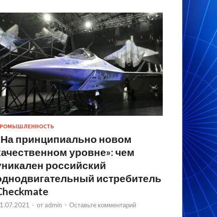
РОМЫШЛЕННОСТЬ
«На принципиально новом
качественном уровне»: чем
уникален российский
однодвигательный истребитель
Checkmate
1.07.2021
-
от
admin
-
Оставьте комментарий