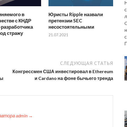
Н
с
иняемого в
Юристы Ripple назвали
л
естве с КНДР
претензии SEC
C
-разработчика
несостоятельными
н
од стражу
21.07.2021
с
П
СЛЕДУЮЩАЯ СТАТЬЯ
Конгрессмен США инвестировал в Ethereum
ры
и Cardano на фоне бычьего тренда
автора admin →