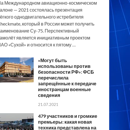
а Международном авиационно-космическом
алоне — 2021 состоялась презентация
ёгкого однодвигательного истребителя
heckmate, который в России может получить
аименование Су-75. Перспективный
амолёт является инициативным проектом
АО «Сухой» и относится к пятому …
«Могут быть
использованы против
безопасности РФ»: ФСБ
перечислила
запрещённые к передаче
иностранцам военные
сведения
21.07.2021
479 участников и громкие
премьеры: какая новая
техника представлена на