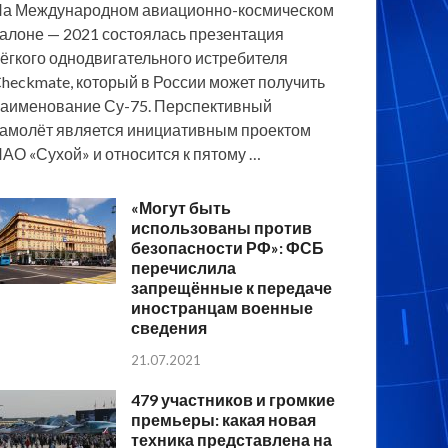
а Международном авиационно-космическом
алоне — 2021 состоялась презентация
ёгкого однодвигательного истребителя
heckmate, который в России может получить
аименование Су-75. Перспективный
амолёт является инициативным проектом
АО «Сухой» и относится к пятому …
«Могут быть
использованы против
безопасности РФ»: ФСБ
перечислила
запрещённые к передаче
иностранцам военные
сведения
21.07.2021
479 участников и громкие
премьеры: какая новая
техника представлена на