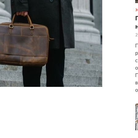
Э
2
П
р
с
о
П
в
о