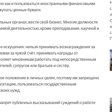
Н
авно как и пользоваться иностранными финансовыми
с
купать ценные бумаги.
л
C
льных органах, вести свой бизнес. Многие должности
н
аемой деятельностью, кроме преподавания, научной и
с
П
е искушения: нельзя принимать вознаграждения за
овки за чужой счёт, принимать награды от
зволяет чиновникам работать под непосредственным
елей, супругов или братьев и сестёр.
ое положение в личных целях, поэтому им запрещено
агитацию, пользоваться государственным
воих нужд.
 запрет публичных высказываний суждений о работе