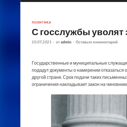
ПОЛИТИКА
С госслужбы уволят 
20.07.2021
-
от
admin
-
Оставьте комментарий
Государственные и муниципальные служащие 
подадут документы о намерении отказаться о
другой стране. Срок подачи таких письменных
ограничения
накладывает закон на чиновнико