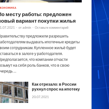
КОНОМИКА
По месту работы: предложен
новый вариант покупки жилья
1.07.2021
-
от
admin
-
Оставьте комментарий
равительству предложили разрешить
аботодателям выдавать ипотечные кредиты
воим сотрудникам. Купленное жильё будет
ставаться в залоге у работодателя.
редполагается, что компании отчасти
озьмут на себя роль банков, что в свою
чередь …
Как отрезало: в России
рухнул спрос на ипотеку
20.07.2021