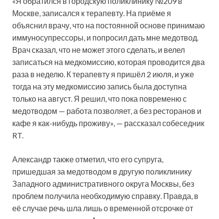
«Я обратился в городскую поликлинику №209 в
Москве, записался к терапевту. На приёме я
объяснил врачу, что на постоянной основе принимаю
иммуносупрессоры, и попросил дать мне медотвод.
Врач сказал, что не может этого сделать, и велел
записаться на медкомиссию, которая проводится два
раза в неделю. К терапевту я пришёл 2 июля, и уже
тогда на эту медкомиссию запись была доступна
только на август. Я решил, что пока повременю с
медотводом — работа позволяет, а без ресторанов и
кафе я как-нибудь проживу», — рассказал собеседник
RT.
Александр также отметил, что его супруга,
пришедшая за медотводом в другую поликлинику
Западного административного округа Москвы, без
проблем получила необходимую справку. Правда, в
её случае речь шла лишь о временной отсрочке от