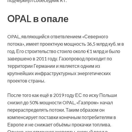
подчеркнул собеседник RT.
OPAL в опале
OPAL, являющийся ответвлением «Северного
потока», имеет проектную мощность 36,5 млрд куб. м в
год. Его строительство стоило около €1 млрд и было
завершено в 2011 году. Газопровод проходит по
территории Германии и является одним из
крупнейших инфраструктурных энергетических
проектов страны.
После того как ещё в 2019 году ЕС по иску Польши
снизил до 50% мощности OPAL, «Газпром» начал
перераспределять потоки. Таким образом он
компенсирует поставки конечным потребителям в
Европе и не снижает объёмы прокачки топлива.
Однако, как отмечают эксперты, скорый ввод в