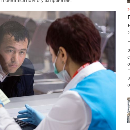
 появиться по итогу их принятия.
Э
2
П
р
с
о
П
в
о