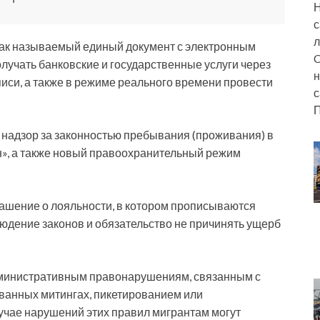
Н
с
л
ак называемый единый документ с электронным
C
лучать банковские и государственные услуги через
н
иси, а также в режиме реального времени провести
с
П
надзор за законностью пребывания (проживания) в
», а также новый правоохранительный режим
ашение о лояльности, в котором прописываются
юдение законов и обязательство не причинять ущерб
дминистративным правонарушениям, связанным с
ванных митингах, пикетированием или
учае нарушений этих правил мигрантам могут