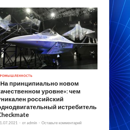
РОМЫШЛЕННОСТЬ
«На принципиально новом
качественном уровне»: чем
уникален российский
однодвигательный истребитель
Checkmate
1.07.2021
-
от
admin
-
Оставьте комментарий