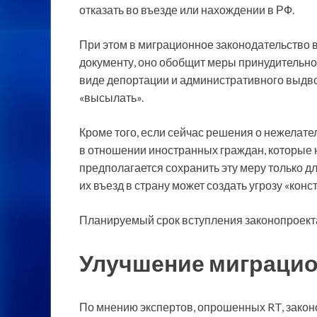
отказать во въезде или нахождении в РФ.
При этом в миграционное законодательство 
документу, оно обобщит меры принудительно
виде депортации и административного выдво
«высылать».
Кроме того, если сейчас решения о нежелат
в отношении иностранных граждан, которые н
предполагается сохранить эту меру только д
их въезд в страну может создать угрозу «ко
Планируемый срок вступления законопроекта 
Улучшение миграцио
По мнению экспертов, опрошенных RT, зако