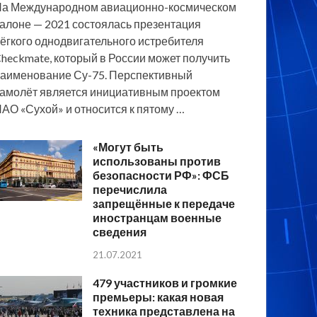
а Международном авиационно-космическом
алоне — 2021 состоялась презентация
ёгкого однодвигательного истребителя
heckmate, который в России может получить
аименование Су-75. Перспективный
амолёт является инициативным проектом
АО «Сухой» и относится к пятому …
«Могут быть
использованы против
безопасности РФ»: ФСБ
перечислила
запрещённые к передаче
иностранцам военные
сведения
21.07.2021
479 участников и громкие
премьеры: какая новая
техника представлена на