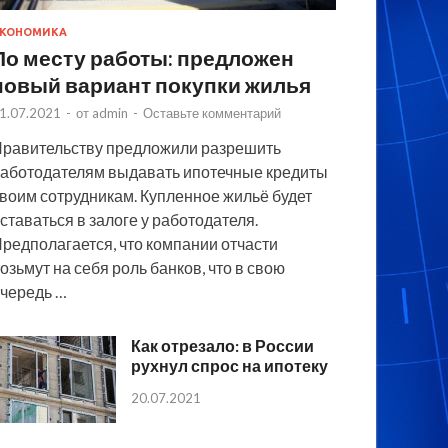
КОНОМИКА
По месту работы: предложен
новый вариант покупки жилья
1.07.2021
-
от
admin
-
Оставьте комментарий
равительству предложили разрешить
аботодателям выдавать ипотечные кредиты
воим сотрудникам. Купленное жильё будет
ставаться в залоге у работодателя.
редполагается, что компании отчасти
озьмут на себя роль банков, что в свою
чередь …
Как отрезало: в России
рухнул спрос на ипотеку
20.07.2021