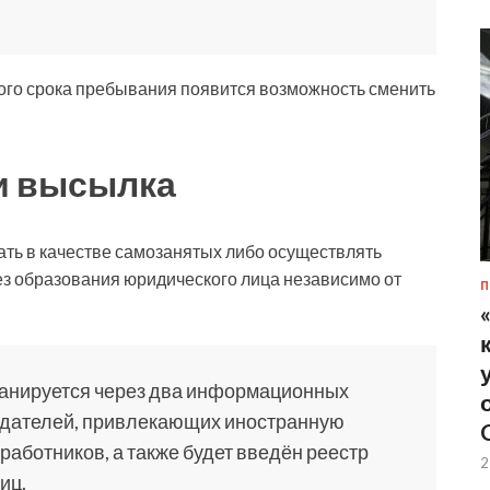
ого срока пребывания появится возможность сменить
 и высылка
ть в качестве самозанятых либо осуществлять
ез образования юридического лица независимо от
П
анируется через два информационных
одателей, привлекающих иностранную
работников, а также будет введён реестр
2
иц.